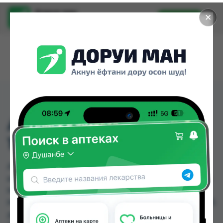
Доруи ман
✕
Установить
Найти лекарства стало еще легче.
ASS 100 ТБ №50 АЦЦ
100 ТБ №50
ASS 100 ТБ №50 АЦЦ 100 ТБ №50 можно купить
или заказать в аптеках, Арча, Дорухона Олмони
№1, Дорухона Олмони №2, Дорухона Олмони
№3, Дусти Фарма, Санус №2 по цене от 20.00 TJS
до 100.00 TJS в Душанбе и других городах