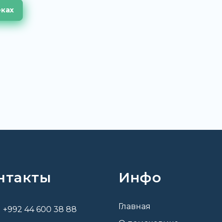
еках
нтакты
Инфо
Главная
+992 44 600 38 88