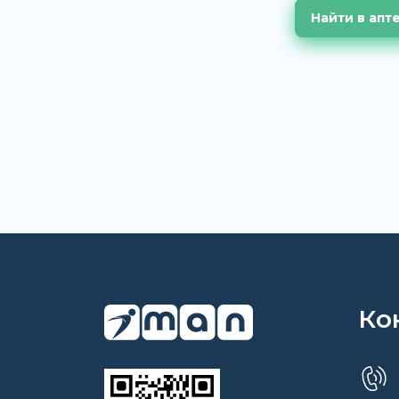
Найти в апт
Ко