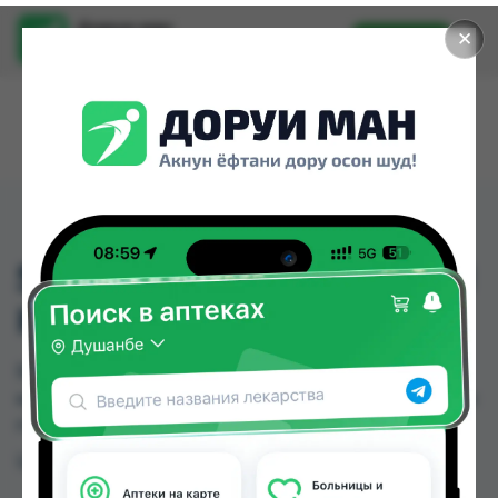
Доруи ман
✕
Установить
Найти лекарства стало еще легче.
500 БАНДАЖ ШЕЙНЫЙ
НАДУВНОЙ
500 БАНДАЖ ШЕЙНЫЙ НАДУВНОЙ можно
купить или заказать в аптеках Душанбе и других
городах Таджикистана
Цена: от
TJS