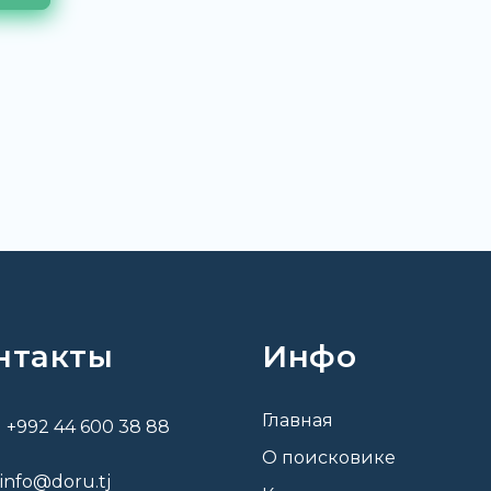
нтакты
Инфо
Главная
+992 44 600 38 88
О поисковике
info@doru.tj