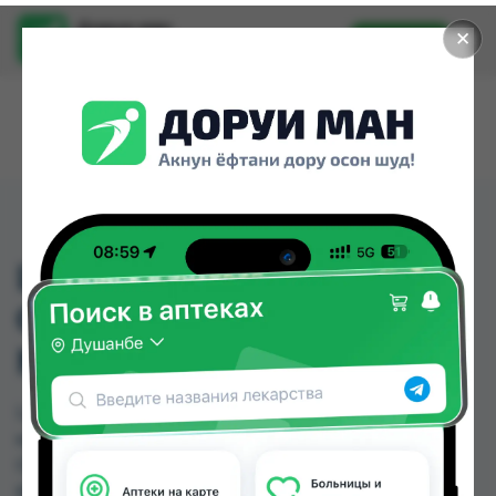
Доруи ман
✕
Установить
Найти лекарства стало еще легче.
LAVERA TP
COMPL.CAR.FL.FREE 75
ML
LAVERA TP COMPL.CAR.FL.FREE 75 ML можно
купить или заказать в аптеках, Дорухона
Олмони №1, Дорухона Олмони №2 по цене от
60.00 TJS до 60.00 TJS в Душанбе и других