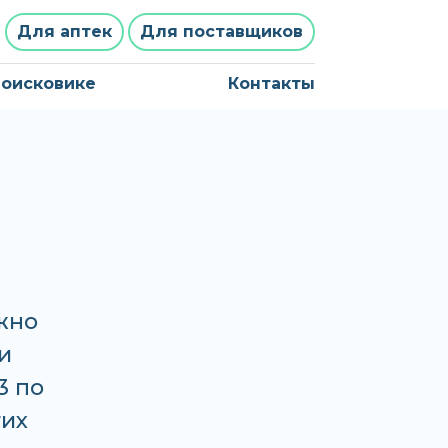
Для аптек
Для поставщиков
поисковике
Контакты
жно
и
3 по
гих