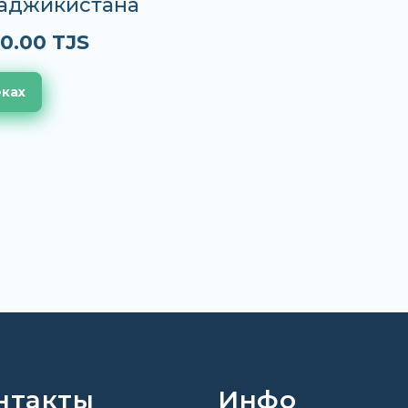
Таджикистана
0.00 TJS
еках
нтакты
Инфо