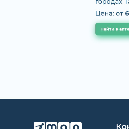
городах 
Цена: от
6
Найти в апт
Ко