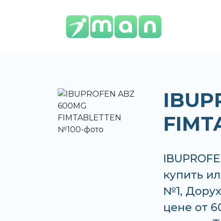
IBUP
FIMT
IBUPROFE
купить ил
№1, Дору
цене от 6