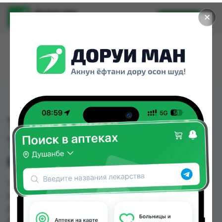
Доруи ман
✕
Установить
Найти лекарства стало еще легче.
THOMAPYRIN INTENSIV
TABLETTEN PZN:
00624605
THOMAPYRIN INTENSIV TABLETTEN PZN:
00624605 можно купить или заказать в аптеках,
Дорухона Олмони №1, Дорухона Олмони №2,
Дорухона Олмони №3 по цене от 150.00 TJS до