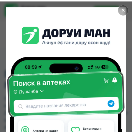
Доруи ман
✕
Установить
Найти лекарства стало еще легче.
DEXAMETHASON ABZ 8
MG/2 ML
DEXAMETHASON ABZ 8 MG/2 ML можно купить
или заказать в аптеках, Дорухона Олмони №1,
Дорухона Олмони №2, Дорухона Олмони №3 по
цене от 160.00 TJS до 160.00 TJS в Душанбе и
других городах Таджикистана