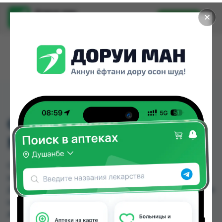
Доруи ман
✕
Установить
Найти лекарства стало еще легче.
CANDESARTAN 8MG
NO.28
CANDESARTAN 8MG NO.28 можно купить или
заказать в аптеках, Дорухона Олмони №1,
Дорухона Олмони №2, Дорухона Олмони №3 по
цене от 40.00 TJS до 50.00 TJS в Душанбе и
других городах Таджикистана