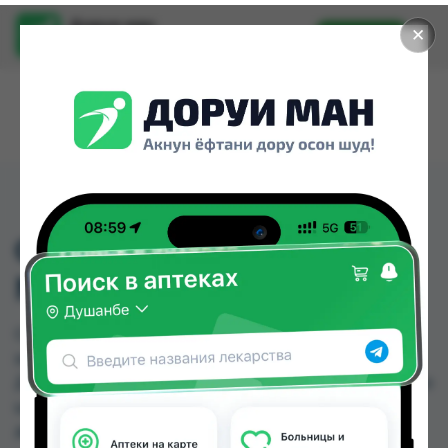
Доруи ман
✕
Установить
Найти лекарства стало еще легче.
CANDESARTAN 16MG
NO.28
CANDESARTAN 16MG NO.28 можно купить или
заказать в аптеках, Дорухона Олмони №1,
Дорухона Олмони №2, Дорухона Олмони №3 по
цене от 50.00 TJS до 65.00 TJS в Душанбе и
других городах Таджикистана