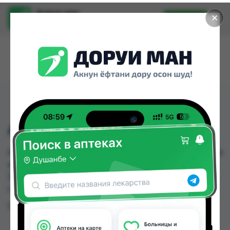
Доруи ман
✕
Установить
Найти лекарства стало еще легче.
АНИСЕФ-СБ ФЛ №1
АНИСЕФ-СБ ФЛ №1 можно купить или заказать в
аптеках, Арча, Дорухона Гулрухсор по цене от
36.00 TJS до 42.00 TJS в Душанбе и других
городах Таджикистана
Цена: от
36.00 TJS