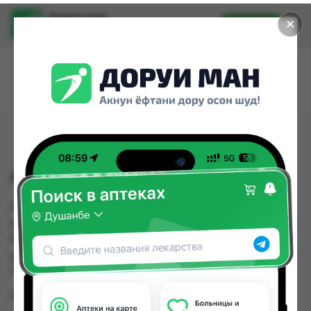
Доруи ман
✕
Установить
Найти лекарства стало еще легче.
АНИРОН-С КАПС №30
АНИРОН-С КАПС №30 можно купить или
заказать в аптеках, Аптека Вита, Арча, Дорухона
Бародарон, Дусти Фарма по цене от 80.00 TJS
до 88.00 TJS в Душанбе и других городах
Таджикистана
Цена: от
80.00 TJS