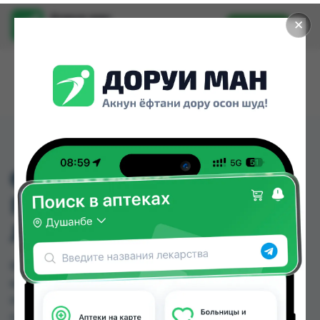
Доруи ман
✕
Установить
Найти лекарства стало еще легче.
698-699-700
ПУСТЫШКА
ЛАТЕКСНАЯ
698-699-700 ПУСТЫШКА ЛАТЕКСНАЯ можно
купить или заказать в аптеках, Дору Фарм №20
по цене от 33.00 TJS в Душанбе и других
городах Таджикистана