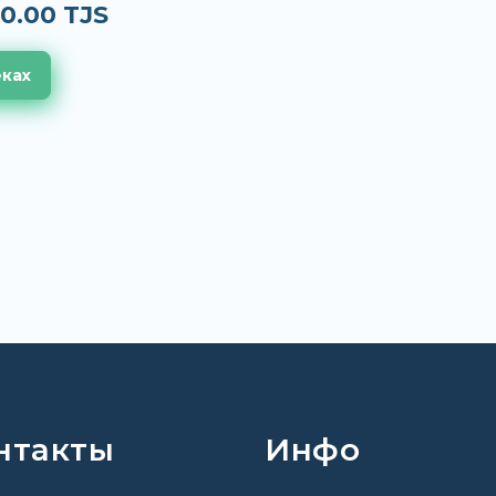
0.00 TJS
еках
нтакты
Инфо