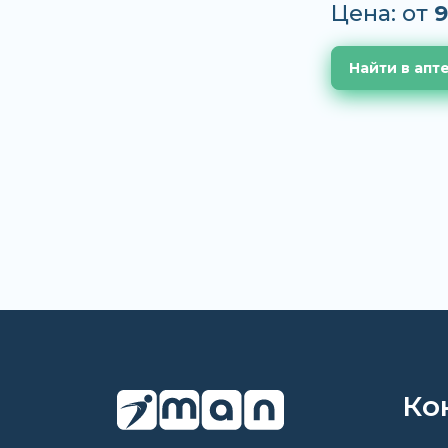
Цена: от
9
Найти в апт
Ко