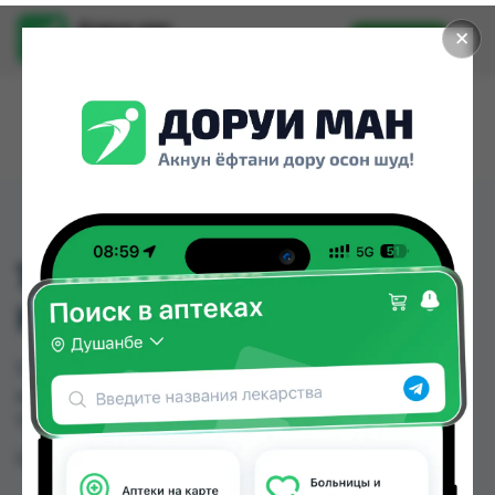
Доруи ман
✕
Установить
Найти лекарства стало еще легче.
1317 НАБОР
НОХУНГИРАК
1317 НАБОР НОХУНГИРАК можно купить или
заказать в аптеках Душанбе и других городах
Таджикистана
Цена: от
TJS