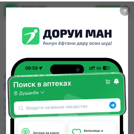
Доруи ман
✕
Установить
Найти лекарства стало еще легче.
АМОКСИЦИЛЛИН КАП
500МГ СЕРБИЯ
АМОКСИЦИЛЛИН КАП 500МГ СЕРБИЯ можно
купить или заказать в аптеках, Абубакри Карим,
Авиценна, АЗИЗ ВАКО , Алишер-К, Амирӣ, Аптека
+ 24/7, Аптека Алфавит по цене от 5.30 TJS до
36.00 TJS в Душанбе и других городах