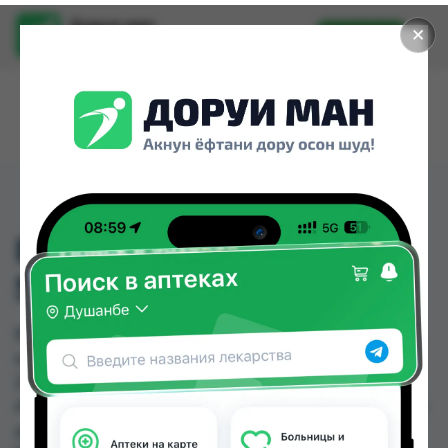
Доруи ман
✕
Установить
Найти лекарства стало еще легче.
ВИТАМИН Д (ОЛИВ Д3)
5МЛ
ВИТАМИН Д (ОЛИВ Д3) 5МЛ можно купить или
заказать в аптеках, Саховати Истаравшан,
Zoirpharm.tj, Авиценна, Амирӣ, Аптека + 24/7,
Аптека АХРОМ, Аптека Вита по цене от 10.00 TJS
до 258.80 TJS в Душанбе и других городах