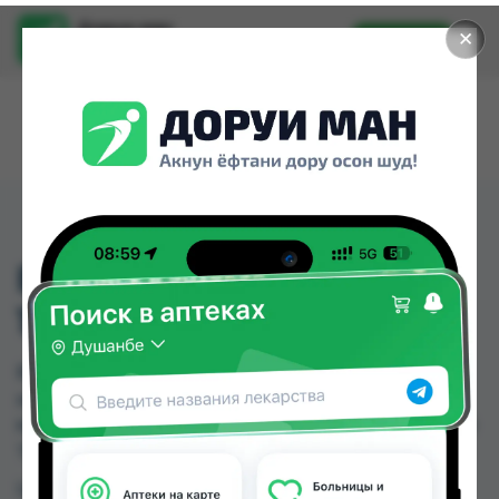
Доруи ман
✕
Установить
Найти лекарства стало еще легче.
ВИТАКА-Ф СИРОП
150МЛ
ВИТАКА-Ф СИРОП 150МЛ можно купить или
заказать в аптеках, Арча, Дусти Фарма, Нишон
№1, Ориёнфарм 74 по цене от 27.00 TJS до 46.00
TJS в Душанбе и других городах Таджикистана
Цена: от
27.00 TJS