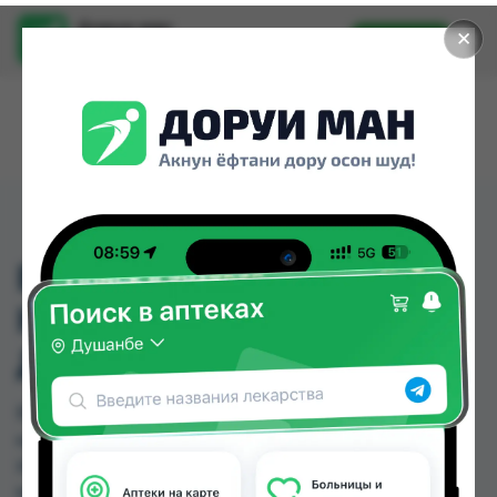
Доруи ман
✕
Установить
Найти лекарства стало еще легче.
ВИТА МИШКИ
КАЛЬЦИЙ + ВИТ
Д3№60
ВИТА МИШКИ КАЛЬЦИЙ + ВИТ Д3№60 можно
купить или заказать в аптеках, Саховати
Истаравшан, Аптека Нур (Nur), Арча, Аслфарм
№1, Аслфарм №2, Аслфарм №3, Аслфарм №4 по