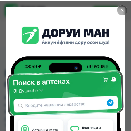
Доруи ман
✕
Установить
Найти лекарства стало еще легче.
ВИННИ КАША 4 ЗЛАКА
С 8МЕСЯЦЕВ
ВИННИ КАША 4 ЗЛАКА С 8МЕСЯЦЕВ можно
купить или заказать в аптеках, Арча, Ватан №1,
Ватан №2, Дору Фарм №2, Дору Фарм №20,
Дору Фарм №6, Дорухона +7 по цене от 25.00
TJS до 27.00 TJS в Душанбе и других городах