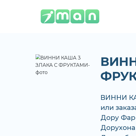
ВИНН
ФРУ
ВИННИ КА
или заказ
Дору Фар
Дорухона +