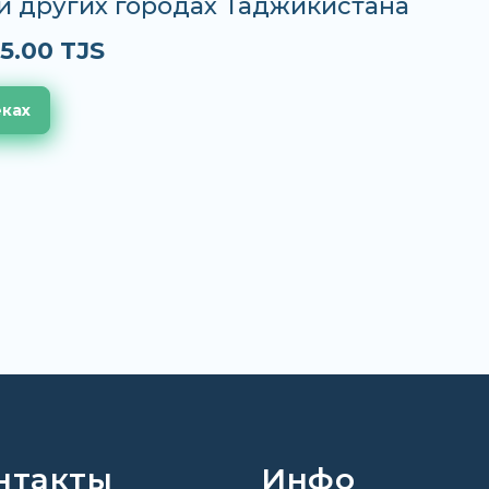
и других городах Таджикистана
5.00 TJS
еках
нтакты
Инфо