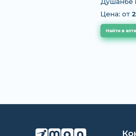
Душанбе 
Цена: от
2
Найти в апт
Ко