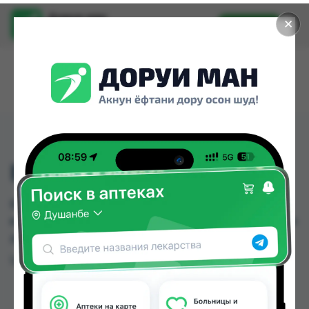
Доруи ман
✕
Установить
Найти лекарства стало еще легче.
ВИНБЛАСТИН 10МГ
ВИНБЛАСТИН 10МГ можно купить или заказать
в аптеках, Арча по цене от 72.00 TJS в Душанбе и
других городах Таджикистана
Цена: от
72.00 TJS