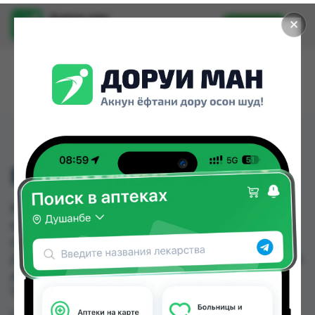
Доруи ман
✕
Установить
Найти лекарства стало еще легче.
ВИКРИЛ 2 (5М)
ВИКРИЛ 2 (5М) можно купить или заказать в
аптеках, Амирӣ, Аптека Нур (Nur), Арча, Арча
(медтехник), Дорухона +7, Дорухона Махсус,
Дорухона махсус (Якачинор) по цене от 9.00 TJS
до 132.00 TJS в Душанбе и других городах
Таджикистана