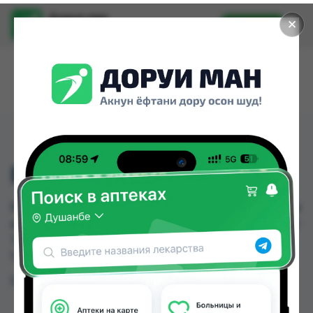
Доруи ман
✕
Установить
Найти лекарства стало еще легче.
БЕНЕКОМ 2МЛ №3
БЕНЕКОМ 2МЛ №3 можно купить или заказать в
аптеках, Аптека Нур (Nur), Арча по цене от 189.00
TJS до 207.00 TJS в Душанбе и других городах
Таджикистана
Цена: от
189.00 TJS