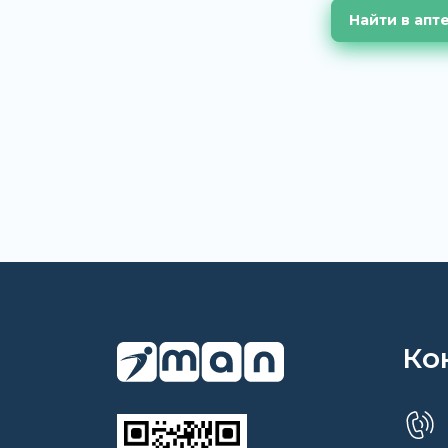
Найти в апт
Ко