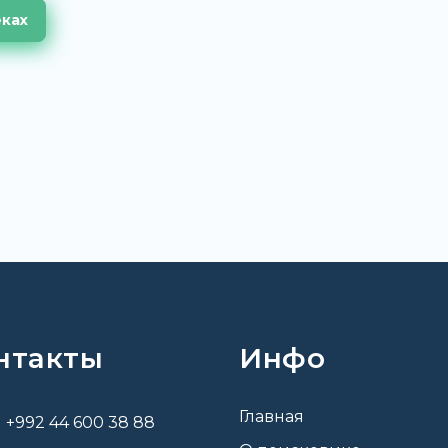
еках
нтакты
Инфо
Главная
+992 44 600 38 88