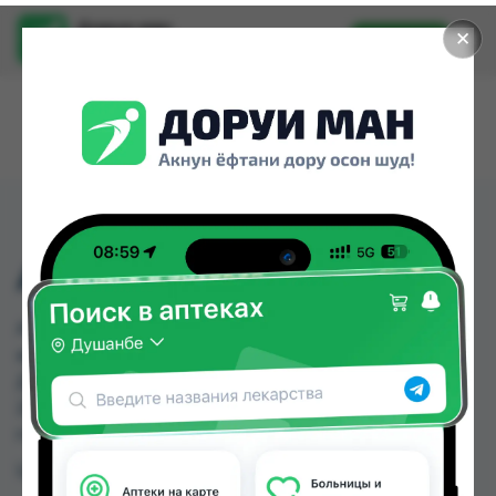
Доруи ман
✕
Установить
Найти лекарства стало еще легче.
АНТИБОЛЬ ГЕЛЬ
АНТИБОЛЬ ГЕЛЬ можно купить или заказать в
аптеках, Аптека Нур (Nur), Арча, Дору Фарм №2,
Дору Фарм №6, Мардон, Нишон №2 по цене от
20.00 TJS до 28.00 TJS в Душанбе и других
городах Таджикистана
Цена: от
20.00 TJS