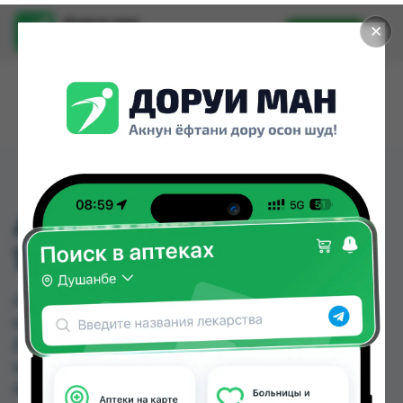
Доруи ман
✕
Установить
Найти лекарства стало еще легче.
АНИРОН-С АМП 5МЛ
100МГ №1
АНИРОН-С АМП 5МЛ 100МГ №1 можно купить
или заказать в аптеках, Аптека Нур (Nur), Арча,
Дорухона Гулрухсор, Нишон №1, Нишон №2 по
цене от 55.00 TJS до 66.00 TJS в Душанбе и
других городах Таджикистана