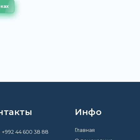
еках
нтакты
Инфо
Главная
+992 44 600 38 88