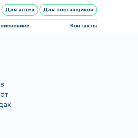
Для аптек
Для поставщиков
поисковике
Контакты
в
 от
дах