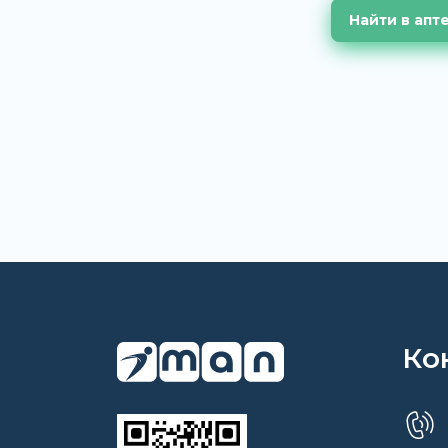
Найти в апт
Ко