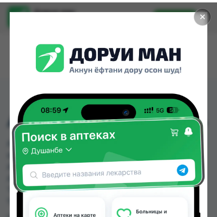
Доруи ман
✕
Установить
Найти лекарства стало еще легче.
АНГИСАРТАН-Г ТБ №14
АНГИСАРТАН-Г ТБ №14 можно купить или
заказать в аптеках, Абубакри Карим, Авиценна,
АЗИЗ ВАКО , Алишер-К, Аптека + 24/7, Аптека
Алфавит, Аптека оптовый 24 по цене от 44.80
TJS до 58.08 TJS в Душанбе и других городах
Таджикистана