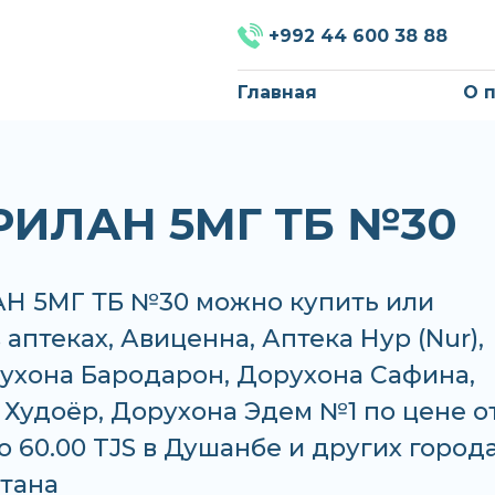
+992 44 600 38 88
Главная
О 
ИЛАН 5МГ ТБ №30
 5МГ ТБ №30 можно купить или
в аптеках, Авиценна, Аптека Нур (Nur),
ухона Бародарон, Дорухона Сафина,
Худоёр, Дорухона Эдем №1 по цене о
до 60.00 TJS в Душанбе и других город
тана