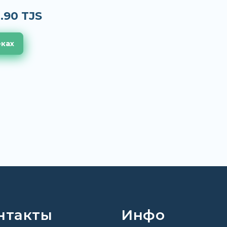
.90 TJS
еках
нтакты
Инфо