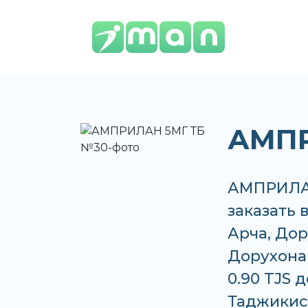
АМПР
АМПРИЛАН
заказать 
Арча, Дор
Дорухона 
0.90 TJS 
Таджикис