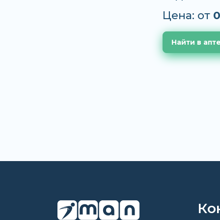
Цена: от
0
Найти в апт
Ко