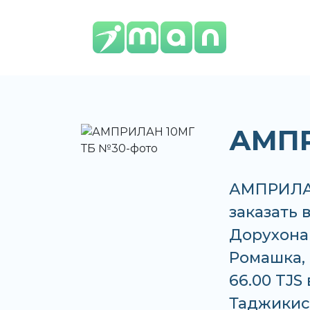
АМПР
АМПРИЛАН
заказать 
Дорухона
Ромашка, 
66.00 TJS
Таджикис