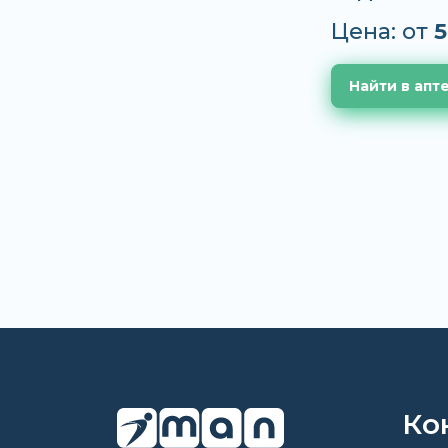
Цена: от
5
Найти в апт
Ко