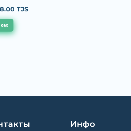
8.00 TJS
еках
нтакты
Инфо