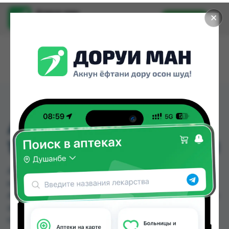
Доруи ман
✕
Установить
Найти лекарства стало еще легче.
АМПИЦИЛЛИН
125МГ/5МЛ СУСПЕНЗИИ
АМПИЦИЛЛИН 125МГ/5МЛ СУСПЕНЗИИ можно
купить или заказать в аптеках, Аптека АХРОМ,
Арча, Дору фарм №7, Дорухона Сафина по цене
от 6.00 TJS до 8.00 TJS в Душанбе и других
городах Таджикистана