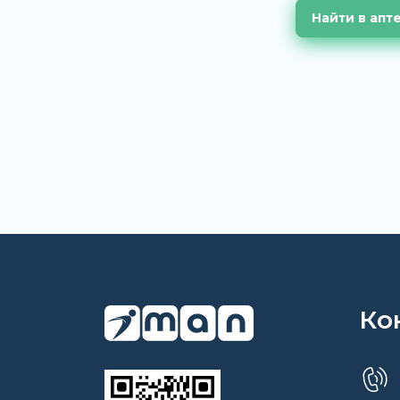
Найти в апт
Ко