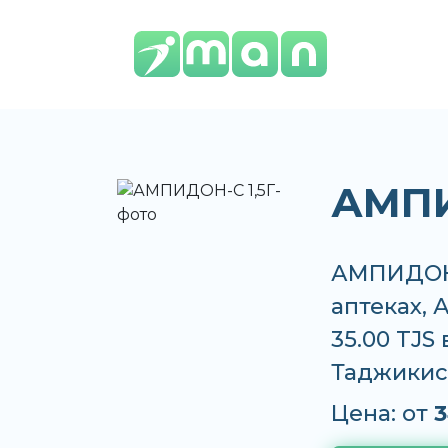
АМПИ
АМПИДОН-С
аптеках, 
35.00 TJS
Таджикис
Цена: от
3