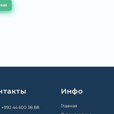
еках
нтакты
Инфо
Главная
+992 44 600 38 88