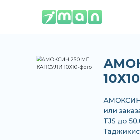
АМОК
10Х10
АМОКСИН 
или заказ
TJS до 50
Таджикис