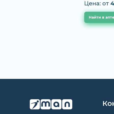
Цена: от
4
Найти в апт
Ко