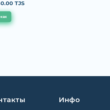
0.00 TJS
еках
нтакты
Инфо