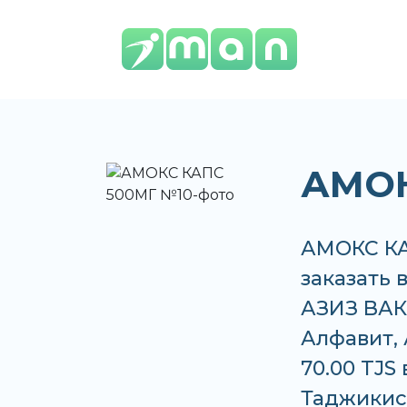
АМОК
АМОКС КА
заказать 
АЗИЗ ВАКО
Алфавит, 
70.00 TJS
Таджикис