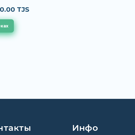
0.00 TJS
еках
нтакты
Инфо