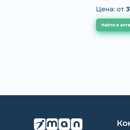
Цена: от
3
Найти в апт
Ко