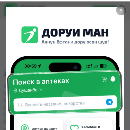
Доруи ман
✕
Установить
Найти лекарства стало еще легче.
АМОД-10 ТАБ №14
АМОД-10 ТАБ №14 можно купить или заказать в
аптеках, Саховати Истаравшан, Арча, Дорухона
Имтиёз, Дорухона Махсус, Дорухона Океан,
Дорухонаи "Гулчехр", Дорухонаи Мадад
(Буратино) по цене от 1.17 TJS до 27.00 TJS в
Душанбе и других городах Таджикистана