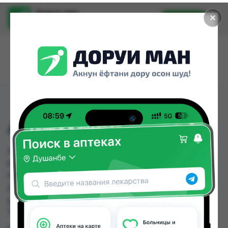
Доруи ман
✕
Установить
Найти лекарства стало еще легче.
АМОД-БИС ТБ №30
АМОД-БИС ТБ №30 можно купить или заказать
в аптеках, Аптека + 24/7, Аптека Алфавит, Ватан
№1, Ватан №2, Дору Фарм №20, Дору фарм №7,
Дорухона Аптечка-TJ №3 по цене от 45.00 TJS
до 51.40 TJS в Душанбе и других городах
Таджикистана