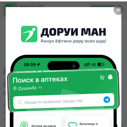
Доруи ман
✕
Установить
Найти лекарства стало еще легче.
DEXA 4MG
ДЕКСАМЕТАЗОН АМП
4МГ №10 ГЕРМАНИЯ
DEXA 4MG ДЕКСАМЕТАЗОН АМП 4МГ №10
ГЕРМАНИЯ можно купить или заказать в
аптеках, Арча, Дорухона Олмони №1, Дорухона
Олмони №2, КВД Дорухона по цене от 137.88 TJS