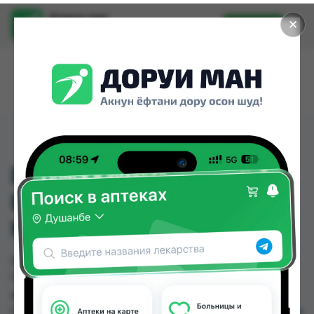
Доруи ман
✕
Установить
Найти лекарства стало еще легче.
DEKRISTOL 20 000
ВИТАМИН Д 20,000
№50 ГЕРМАНИЯ
DEKRISTOL 20 000 ВИТАМИН Д 20,000 №50
ГЕРМАНИЯ можно купить или заказать в
аптеках, Арча, Дорухона Олмони №1, Дорухона
Олмони №2 по цене от 550.00 TJS до 691.00 TJS в