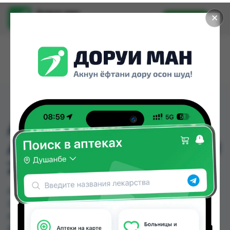
Доруи ман
✕
Установить
Найти лекарства стало еще легче.
AZITROMYCIN 250MG
ABZ #6 АЗИТРОМИЦИН
250МГ АБЗ ГЕРМАНИЯ
AZITROMYCIN 250MG ABZ #6 АЗИТРОМИЦИН
250МГ АБЗ ГЕРМАНИЯ можно купить или
заказать в аптеках, Арча по цене от 91.00 TJS в
Душанбе и других городах Таджикистана