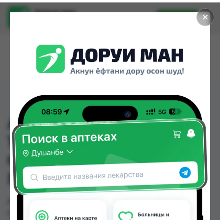
Доруи ман
✕
Установить
Найти лекарства стало еще легче.
AMBROXOL 30 SAFT
100МЛ АМБРОКСОЛ
СИРОП 30МГ
ГЕРМАНИЯ
AMBROXOL 30 SAFT 100МЛ АМБРОКСОЛ
СИРОП 30МГ ГЕРМАНИЯ можно купить или