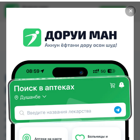
Доруи ман
✕
Установить
Найти лекарства стало еще легче.
ВИТАМИШКИ
КАЛЬЦИЙ №30
ВИТАМИШКИ КАЛЬЦИЙ №30 можно купить или
заказать в аптеках, Абубакри Карим, Авиценна,
АЗИЗ ВАКО , Алишер-К, Аптека + 24/7, Аптека
Алфавит, Аптека Нур (Nur) по цене от 25.00 TJS
до 123.20 TJS в Душанбе и других городах