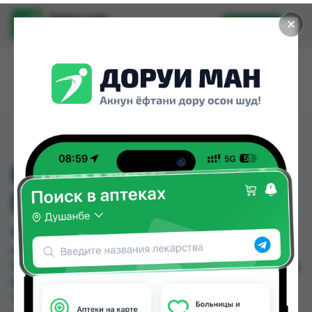
Доруи ман
✕
Установить
Найти лекарства стало еще легче.
ВИТАМИН В12 500
(ХИТОЙ) №10
ВИТАМИН В12 500 (ХИТОЙ) №10 можно купить
или заказать в аптеках, Саховати Истаравшан,
GS Дорухона, Авиценна, Аптека Нур (Nur), Аптека
Рахмат 2004, Арзон Дору, Арча по цене от 0.40
TJS до 9.00 TJS в Душанбе и других городах