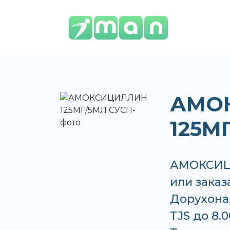
АМО
125М
АМОКСИЦИ
или заказ
Дорухона 
TJS до 8.