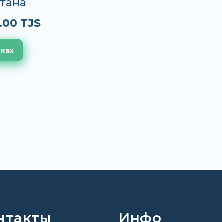
тана
.00 TJS
еках
нтакты
Инфо