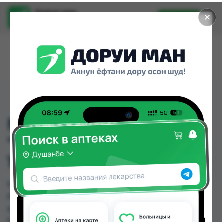
Доруи ман
✕
Установить
Найти лекарства стало еще легче.
NV ДЕЗОДОРАНТ
"ДВОЙНОЙ ЭФФЕКТ"
150 МЛ ЖЕН. - 83764
NV ДЕЗОДОРАНТ "ДВОЙНОЙ ЭФФЕКТ" 150 МЛ
ЖЕН. - 83764 можно купить или заказать в
аптеках, Аслфарм №1, Аслфарм №6, Дору Фарм
№6, Мардон, Нишон №2, Нишон №3, Самсон