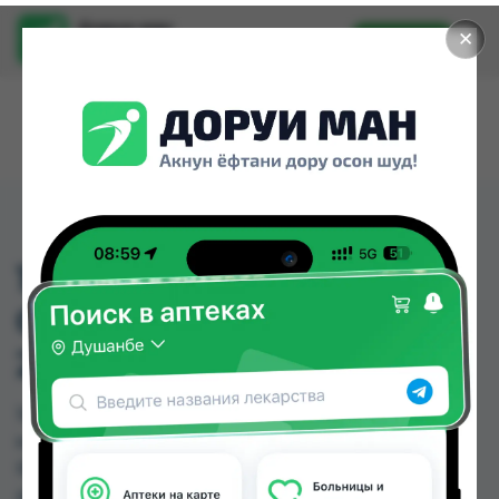
Доруи ман
✕
Установить
Найти лекарства стало еще легче.
165 ПУСТЫШКА
ОРТОДОНТИЧЕСКАЯ
2ШТ
165 ПУСТЫШКА ОРТОДОНТИЧЕСКАЯ 2ШТ
можно купить или заказать в аптеках, Дору
Фарм №20 по цене от 23.00 TJS в Душанбе и
других городах Таджикистана