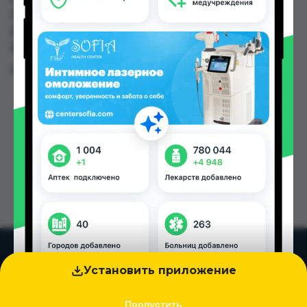
(Буратино), Ибн Хайян (Масрур-фарм), КВД
Дорухона по цене от 4.64 TJS до 92.00 TJS в
Душанбе и других городах Таджикистана
Цена: от
4.64 TJS
Установить приложение
Пропустить