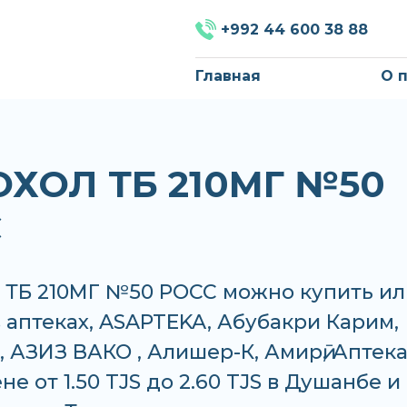
+992 44 600 38 88
Главная
О 
ХОЛ ТБ 210МГ №50
С
ТБ 210МГ №50 РОСС можно купить ил
в аптеках, ASAPTEKA, Абубакри Карим,
 АЗИЗ ВАКО , Алишер-К, Амирӣ, Аптека
не от 1.50 TJS до 2.60 TJS в Душанбе и