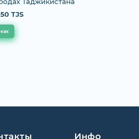
ородах Таджикистана
.50 TJS
еках
нтакты
Инфо