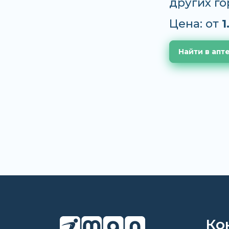
других г
Цена: от
1
Найти в апт
Ко