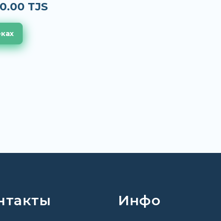
0.00 TJS
еках
нтакты
Инфо