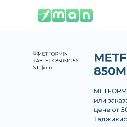
METF
850M
METFORMI
или заказ
цене от 5
Таджикис