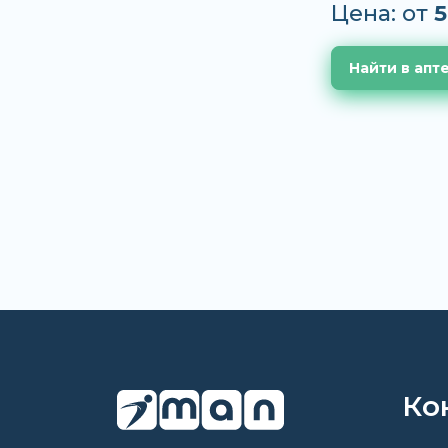
Цена: от
5
Найти в апт
Ко