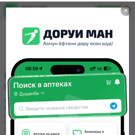
Доруи ман
✕
Установить
Найти лекарства стало еще легче.
ВИТ В12 500МКГ 1МЛ
№10
ВИТ В12 500МКГ 1МЛ №10 можно купить или
заказать в аптеках, Абубакри Карим, Авиценна,
АЗИЗ ВАКО , Алишер-К, Амирӣ, Аптека + 24/7,
Аптека Алфавит по цене от 3.33 TJS до 4.14 TJS в
Душанбе и других городах Таджикистана